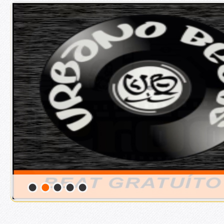
2
/
5