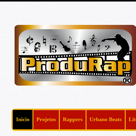
Inicio
Projetos
Rappers
Urbano Beats
Li